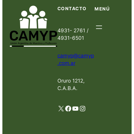
CONTACTO
MENÚ
4931- 2761 /
4931-6501
camyp@camyp
.com.ar
Oruro 1212,
C.A.B.A.
X
Facebook
YouTube
Instagram