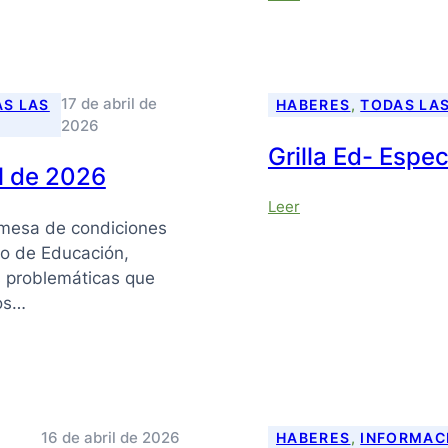
Grilla
Salarial
Abril
2026
17 de abril de
S LAS
HABERES
, 
TODAS LA
2026
Grilla Ed- Espe
il de 2026
:
Leer
 mesa de condiciones
Grilla
Ed-
io de Educación,
Especial
problemáticas que
Febrero
mos…
2026
16 de abril de 2026
HABERES
, 
INFORMAC