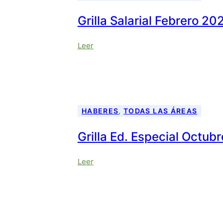
Abril
de
Grilla Salarial Febrero 20
2026
:
Leer
Grilla
Salarial
Febrero
2026
HABERES
, 
TODAS LAS ÁREAS
Grilla Ed. Especial Octub
:
Leer
Grilla
Ed.
Especial
Octubre
2025