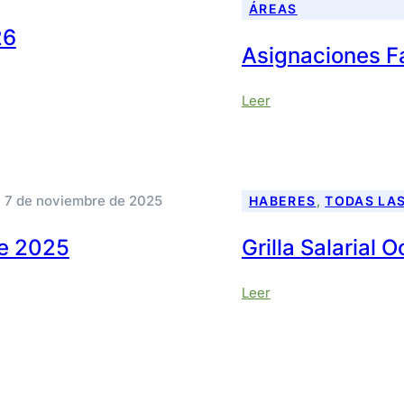
ÁREAS
26
Asignaciones F
:
Leer
Asignaciones
Familiares
2026
7 de noviembre de 2025
HABERES
, 
TODAS LA
re 2025
Grilla Salarial 
:
Leer
Grilla
Salarial
Octubre
2025