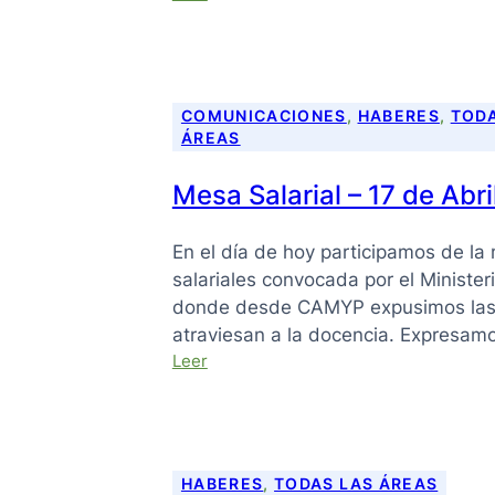
Grilla
Salaria
Ed.
Especial
Abril
COMUNICACIONES
, 
HABERES
, 
TODA
2026
ÁREAS
Mesa Salarial – 17 de Abr
En el día de hoy participamos de la
salariales convocada por el Minister
donde desde CAMYP expusimos las 
atraviesan a la docencia. Expresa
:
Leer
Mesa
Salarial
–
17
de
HABERES
, 
TODAS LAS ÁREAS