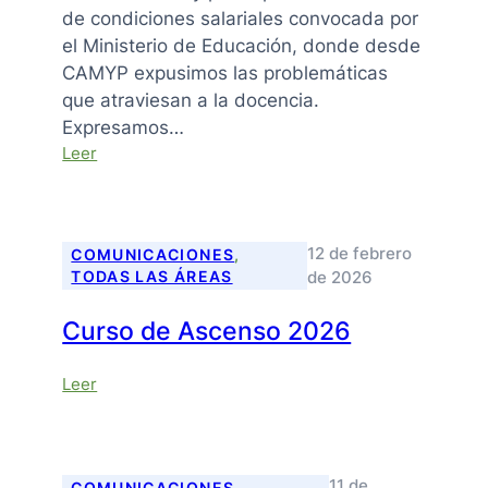
de condiciones salariales convocada por
el Ministerio de Educación, donde desde
CAMYP expusimos las problemáticas
que atraviesan a la docencia.
Expresamos…
:
Leer
Mesa
Salarial
–
17
12 de febrero
COMUNICACIONES
, 
de
de 2026
TODAS LAS ÁREAS
Abril
de
Curso de Ascenso 2026
2026
:
Leer
Curso
de
Ascenso
2026
11 de
COMUNICACIONES
, 