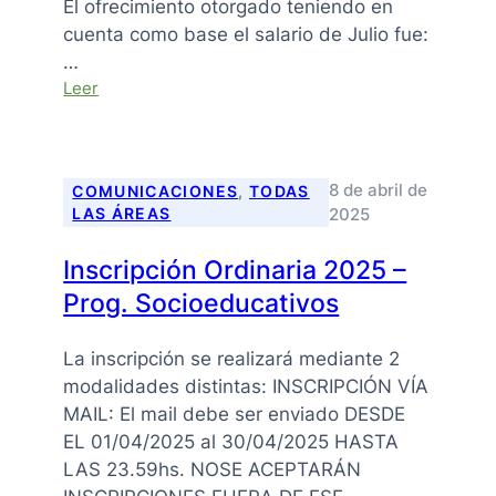
El ofrecimiento otorgado teniendo en
cuenta como base el salario de Julio fue:
…
:
Leer
Mesa
Salarial
–
06
8 de abril de
COMUNICACIONES
, 
TODAS
de
2025
LAS ÁREAS
Agosto
de
Inscripción Ordinaria 2025 –
2025
Prog. Socioeducativos
La inscripción se realizará mediante 2
modalidades distintas: INSCRIPCIÓN VÍA
MAIL: El mail debe ser enviado DESDE
EL 01/04/2025 al 30/04/2025 HASTA
LAS 23.59hs. NOSE ACEPTARÁN