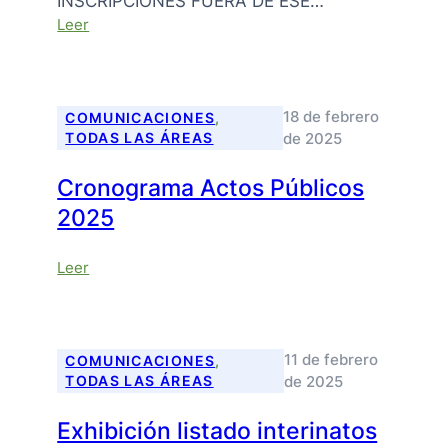
INSCRIPCIONES FUERA DE ESE…
:
Leer
Inscripción
Ordinaria
2025
–
18 de febrero
COMUNICACIONES
, 
Prog.
de 2025
TODAS LAS ÁREAS
Socioeducativos
Cronograma Actos Públicos
2025
:
Leer
Cronograma
Actos
Públicos
2025
11 de febrero
COMUNICACIONES
, 
de 2025
TODAS LAS ÁREAS
Exhibición listado interinatos