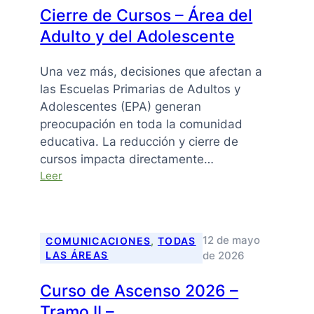
Cierre de Cursos – Área del
Adulto y del Adolescente
Una vez más, decisiones que afectan a
las Escuelas Primarias de Adultos y
Adolescentes (EPA) generan
preocupación en toda la comunidad
educativa. La reducción y cierre de
cursos impacta directamente…
:
Leer
Cierre
de
Cursos
–
12 de mayo
COMUNICACIONES
, 
TODAS
Área
de 2026
LAS ÁREAS
del
Adulto
Curso de Ascenso 2026 –
y
Tramo II –
del