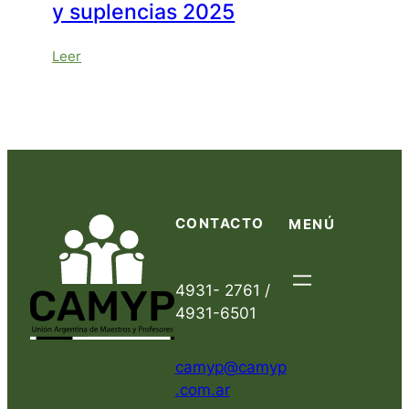
y suplencias 2025
:
Leer
Exhibición
listado
interinatos
y
suplencias
2025
CONTACTO
MENÚ
4931- 2761 /
4931-6501
camyp@camyp
.com.ar