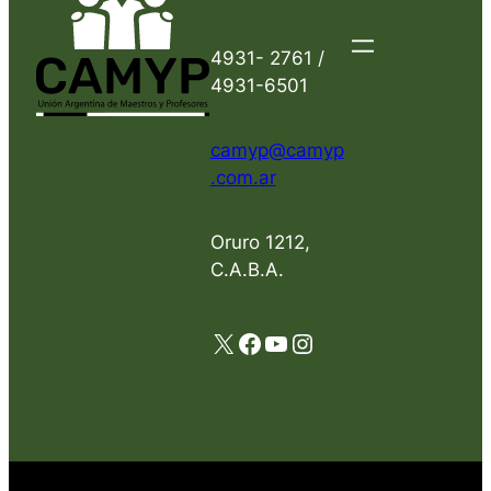
4931- 2761 /
4931-6501
camyp@camyp
.com.ar
Oruro 1212,
C.A.B.A.
X
Facebook
YouTube
Instagram