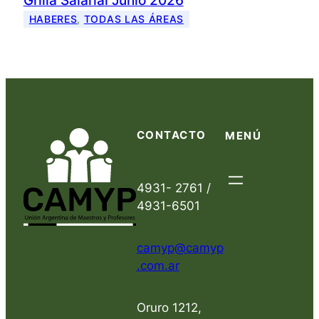
Grilla Salarial Junio 2026
HABERES
, 
TODAS LAS ÁREAS
CONTACTO
MENÚ
4931- 2761 /
4931-6501
camyp@camyp
.com.ar
Oruro 1212,