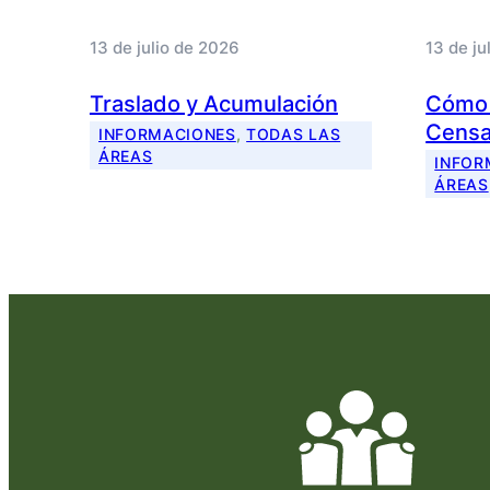
13 de julio de 2026
13 de ju
Traslado y Acumulación
Cómo t
Censa
INFORMACIONES
, 
TODAS LAS
ÁREAS
INFOR
ÁREAS