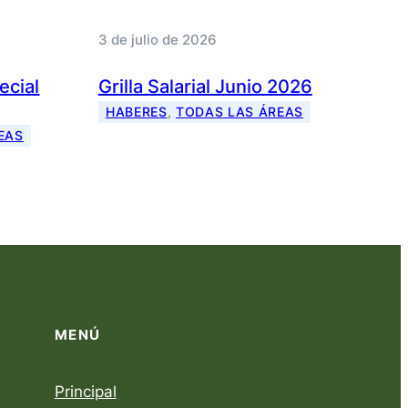
3 de julio de 2026
pecial
Grilla Salarial Junio 2026
HABERES
, 
TODAS LAS ÁREAS
EAS
MENÚ
Principal