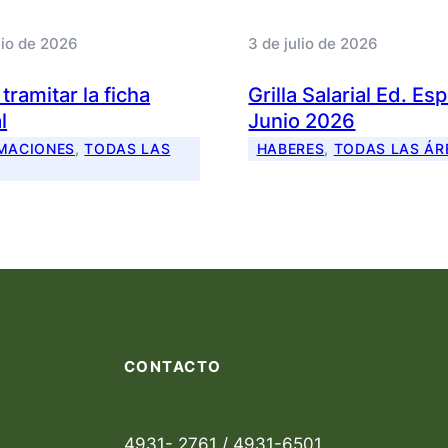
lio de 2026
3 de julio de 2026
ramitar la ficha
Grilla Salarial Ed. Es
l
Junio 2026
MACIONES
, 
TODAS LAS
HABERES
, 
TODAS LAS ÁR
CONTACTO
4931- 2761 / 4931-6501